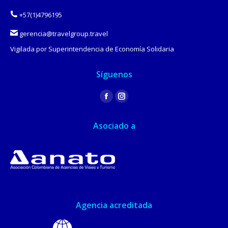
+57(1)4796195
gerencia@travelgroup.travel
Vigilada por Superintendencia de Economía Solidaria
Síguenos
Find us on:
Facebook
Instagram
page
page
Asociado a
opens
opens
in
in
new
new
window
window
Agencia acreditada