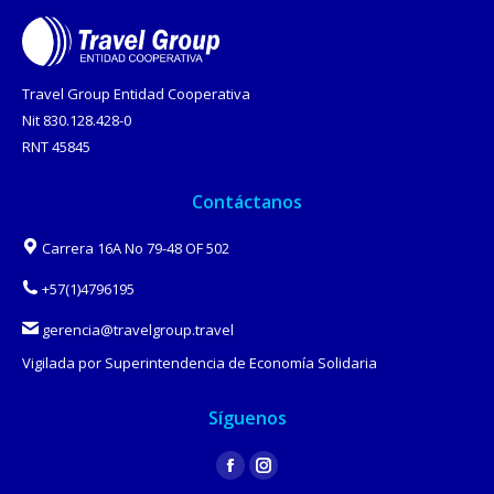
Travel Group Entidad Cooperativa
Nit 830.128.428-0
RNT 45845
Contáctanos
Carrera 16A No 79-48 OF 502
+57(1)4796195
gerencia@travelgroup.travel
Vigilada por Superintendencia de Economía Solidaria
Síguenos
Find us on:
Facebook
Instagram