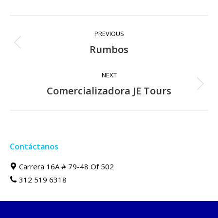
Navegación
PREVIOUS
entre
Rumbos
Proyecto
anterior
proyectos
NEXT
Comercializadora JE Tours
Proyecto
siguiente
Contáctanos
Carrera 16A # 79-48 Of 502
312 519 6318