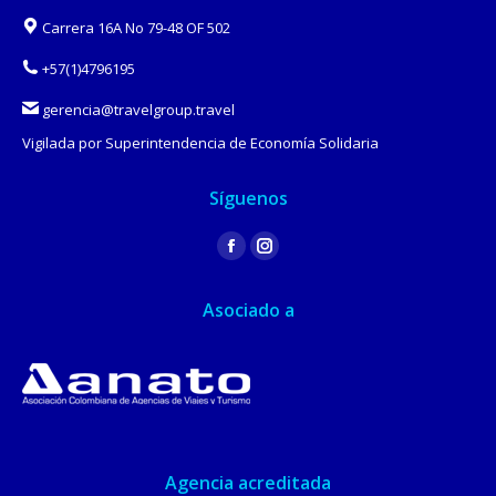
Carrera 16A No 79-48 OF 502
+57(1)4796195
gerencia@travelgroup.travel
Vigilada por Superintendencia de Economía Solidaria
Síguenos
Find us on:
Facebook
Instagram
page
page
Asociado a
opens
opens
in
in
new
new
window
window
Agencia acreditada