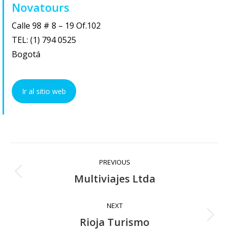
Novatours
Calle 98 # 8 – 19 Of.102
TEL: (1) 794 0525
Bogotá
Ir al sitio web
Navegación
PREVIOUS
entre
Multiviajes Ltda
Proyecto
anterior
proyectos
NEXT
Rioja Turismo
Proyecto