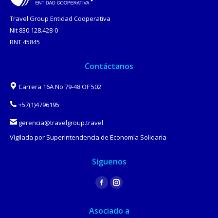
Travel Group Entidad Cooperativa
Nit 830.128.428-0
RNT 45845
Contáctanos
Carrera 16A No 79-48 OF 502
+57(1)4796195
gerencia@travelgroup.travel
Vigilada por Superintendencia de Economía Solidaria
Síguenos
Find us on:
Facebook
Instagram
page
page
Asociado a
opens
opens